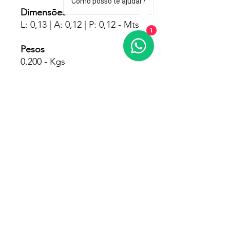
Como posso te ajudar?
Dimensões
L: 0,13 | A: 0,12 | P: 0,12 - Mts
1
Pesos
0.200 - Kgs
Fornecedores
GP Inox
Garantia
90Dias Pelo Fabricante
© 2025 - Memil Distribuidora Ltda - CNPJ
26.384.397
/0001-56