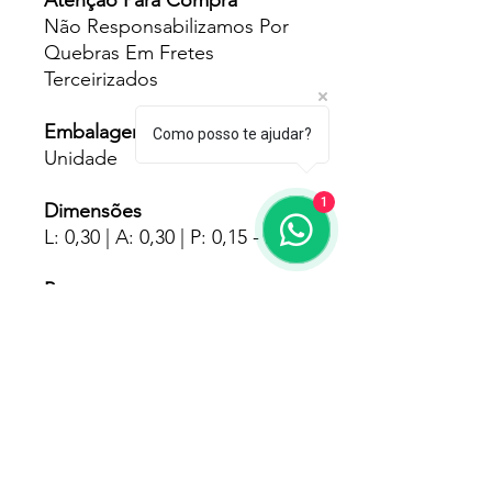
Atenção Para Compra
Não Responsabilizamos Por
Quebras Em Fretes
Terceirizados
Embalagens
Como posso te ajudar?
Unidade
1
Dimensões
L: 0,30 | A: 0,30 | P: 0,15 - Mts
Pesos
2.500 - Kgs
Fornecedores
Mais
Garantia
180 Dias Pelo Fabricante