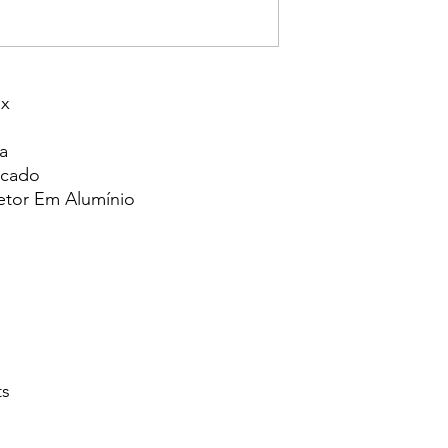
ox
a
icado
etor Em Alumínio
ts