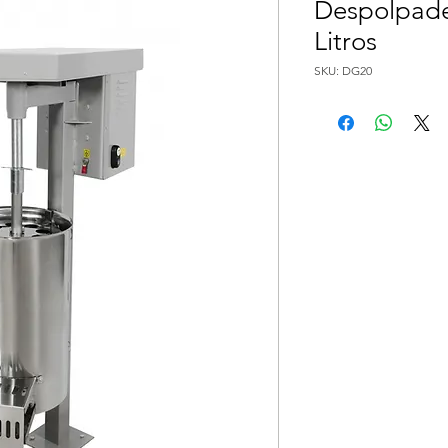
Despolpadei
Litros
SKU: DG20