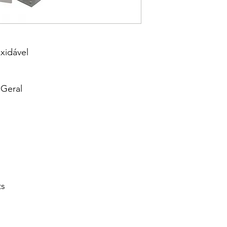
xidável
 Geral
ts