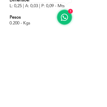
Dimensões
L: 0,25 | A: 0,03 | P: 0,09 - Mts
1
Pesos
0.200 - Kgs
Fornecedores
GP Inox
Garantia
90Dias Pelo Fabricante
© 2025 - Memil Distribuidora Ltda - CNPJ
26.384.397
/0001-56
Rua Santa Catarina, 510 - Santo Antônio - Divinópolis