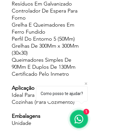
Resíduos Em Galvanizado
Controlador De Espera Para
Forno
Grelha E Queimadores Em
Ferro Fundido
Perfil Do Entorno 5 (50Mm)
Grelhas De 300Mm x 300Mm
(30x30)
Queimadores Simples De
90Mm E Duplos De 130Mm
Certificado Pelo Inmetro
Aplicação
Como posso te ajudar?
Ideal Para Pequenas E Médias
Cozinhas (Para Cozimento)
1
Embalagens
Unidade