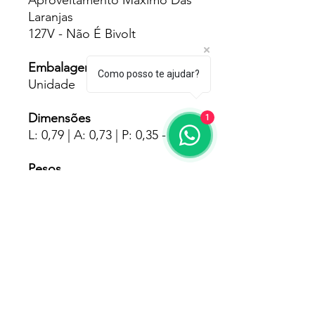
Aproveitamento Máximo Das
Laranjas
127V - Não É Bivolt
Embalagens
Como posso te ajudar?
Unidade
Dimensões
1
L: 0,79 | A: 0,73 | P: 0,35 - Mts
Pesos
40.000 - Kgs
Fornecedores
Braesi
Garantia
180 Dias Pelo Fabricante