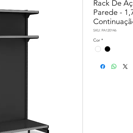
Rack De Aço
Parede - 1,
Continuaçã
SKU: PA120146
Cor
*