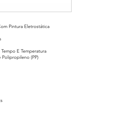
m Pintura Eletrostática
s
e Tempo E Temperatura
e Polipropileno (PP)
ts